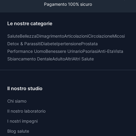
Pagamento 100% sicuro
Le nostre categorie
Salute
Bellezza
Dimagrimento
Articolazioni
Circolazione
Micosi
Detox & Parassiti
Diabete
Ipertensione
Prostata
Performance Uomo
Benessere Urinario
Psoriasi
Anti-Eta
Vista
Sbiancamento Dentale
Adulto
Altri
Altri Salute
Il nostro studio
Chi siamo
Il nostro laboratorio
I nostri impegni
Blog salute