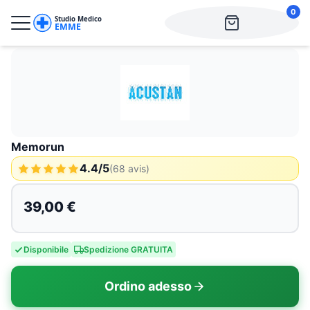
0
Memorun - Image principale
Memorun
4.4
/5
(
68
avis)
39,00 €
Disponibile
Spedizione GRATUITA
Ordino adesso